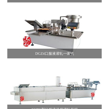
DGZ4口服液灌轧一体机