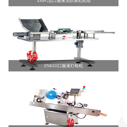
XHPG型口服液洗烘灌轧机组
ZNKDJ口服液灯检机