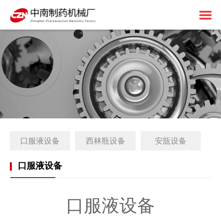
首页
关于中南
制药设备
中南简介
1+X建设
资质荣誉
固体制剂设备
解决方案
免责申明
液体制剂设备
工厂简介
口服液设备
西林瓶设备
安瓿设备
客户案例
后段包装设备
1+X证书
新闻中心
前处理设备
1+X设备方案
口服液设备
联系我们
中药设备
生产线展望
公司动态
口服液设备
其他设备
1+X专题网站
行业资讯