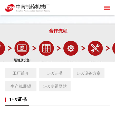
首页
关于中南
制药设备
中南简介
1+X建设
资质荣誉
固体制剂设备
解决方案
免责申明
液体制剂设备
工厂简介
工厂简介
1+X证书
1+X设备方案
客户案例
后段包装设备
1+X证书
新闻中心
前处理设备
1+X设备方案
生产线展望
1+X专题网站
联系我们
中药设备
生产线展望
公司动态
1+X证书
其他设备
1+X专题网站
行业资讯