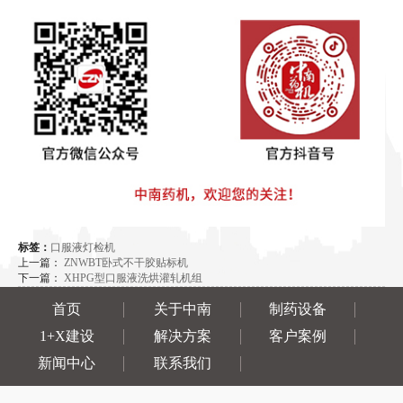
标签：
口服液灯检机
上一篇：
ZNWBT卧式不干胶贴标机
下一篇：
XHPG型口服液洗烘灌轧机组
首页
关于中南
制药设备
1+X建设
解决方案
客户案例
新闻中心
联系我们