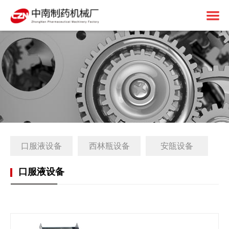
首页
关于中南
制药设备
中南简介
1+X建设
资质荣誉
固体制剂设备
解决方案
免责申明
液体制剂设备
工厂简介
口服液设备
西林瓶设备
安瓿设备
客户案例
后段包装设备
1+X证书
新闻中心
前处理设备
1+X设备方案
口服液设备
联系我们
中药设备
生产线展望
公司动态
其他设备
1+X专题网站
行业资讯