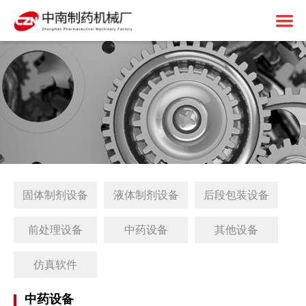
首页
关于中南
制药设备
中南简介
1+X建设
资质荣誉
固体制剂设备
解决方案
免责申明
液体制剂设备
工厂简介
固体制剂设备
液体制剂设备
后段包装设备
客户案例
后段包装设备
1+X证书
新闻中心
前处理设备
1+X设备方案
前处理设备
中药设备
其他设备
联系我们
中药设备
生产线展望
公司动态
仿真软件
其他设备
1+X专题网站
行业资讯
中药设备