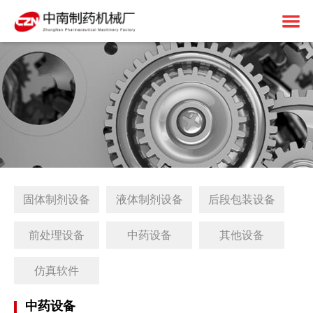
首页
关于中南
制药设备
中南简介
1+X建设
资质荣誉
固体制剂设备
解决方案
免责申明
液体制剂设备
工厂简介
固体制剂设备
液体制剂设备
后段包装设备
客户案例
后段包装设备
1+X证书
新闻中心
前处理设备
1+X设备方案
前处理设备
中药设备
其他设备
联系我们
中药设备
生产线展望
公司动态
仿真软件
其他设备
1+X专题网站
行业资讯
中药设备