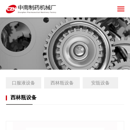
首页
关于中南
制药设备
中南简介
1+X建设
资质荣誉
固体制剂设备
解决方案
免责申明
液体制剂设备
工厂简介
口服液设备
西林瓶设备
安瓿设备
客户案例
后段包装设备
1+X证书
新闻中心
前处理设备
1+X设备方案
西林瓶设备
联系我们
中药设备
生产线展望
公司动态
其他设备
1+X专题网站
行业资讯