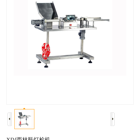
仿真软件
XDJ西林瓶灯检机