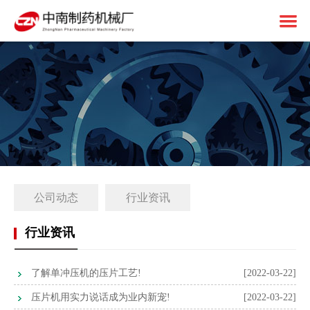
首页
关于中南
制药设备
中南简介
1+X建设
资质荣誉
固体制剂设备
解决方案
免责申明
液体制剂设备
工厂简介
公司动态
行业资讯
客户案例
后段包装设备
1+X证书
新闻中心
前处理设备
1+X设备方案
行业资讯
联系我们
中药设备
生产线展望
公司动态
了解单冲压机的压片工艺!
[2022-03-22]
其他设备
1+X专题网站
行业资讯
压片机用实力说话成为业内新宠!
[2022-03-22]