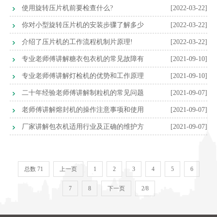
仿真软件
使用旋转压片机前要检查什么?
[2022-03-22]
你对小型旋转压片机的安装步骤了解多少
[2022-03-22]
吗?
介绍了压片机的工作流程机制片原理!
[2022-03-22]
专业老师傅讲解糖衣包衣机的常见故障有
[2021-09-10]
哪几点？
专业老师傅讲解灯检机的优势和工作原理
[2021-09-10]
二十年经验老师傅讲解制粒机的常见问题
[2021-09-07]
及解决方式
老师傅讲解熔封机的操作注意事项和使用
[2021-09-07]
方式
厂家讲解包衣机适用行业及正确的维护方
[2021-09-07]
式
总数 71
上一页
1
2
3
4
5
6
7
8
下一页
2/8