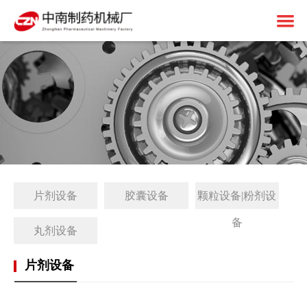
首页
关于中南
制药设备
中南简介
1+X建设
资质荣誉
固体制剂设备
解决方案
免责申明
液体制剂设备
工厂简介
片剂设备
胶囊设备
颗粒设备|粉剂设
客户案例
后段包装设备
1+X证书
备
新闻中心
前处理设备
1+X设备方案
丸剂设备
联系我们
中药设备
生产线展望
公司动态
片剂设备
其他设备
1+X专题网站
行业资讯