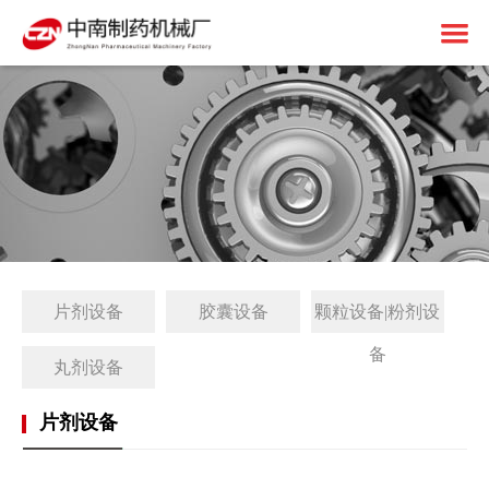
首页
关于中南
制药设备
中南简介
1+X建设
资质荣誉
固体制剂设备
解决方案
免责申明
液体制剂设备
工厂简介
片剂设备
胶囊设备
颗粒设备|粉剂设
客户案例
后段包装设备
1+X证书
备
新闻中心
前处理设备
1+X设备方案
丸剂设备
联系我们
中药设备
生产线展望
公司动态
片剂设备
其他设备
1+X专题网站
行业资讯