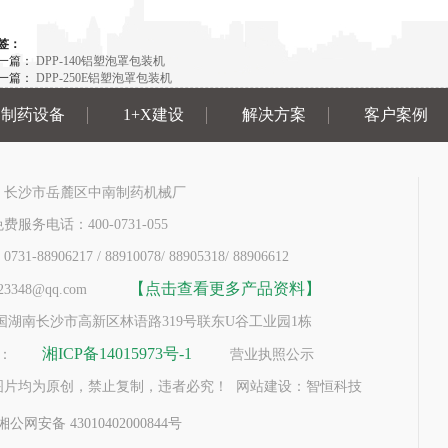
签：
一篇：
DPP-140铝塑泡罩包装机
一篇：
DPP-250E铝塑泡罩包装机
制药设备
1+X建设
解决方案
客户案例
：长沙市岳麓区中南制药机械厂
服务电话：400-0731-055
-88906217 / 88910078/ 88905318/ 88906612
【点击查看更多产品资料】
3348@qq.com
国湖南长沙市高新区林语路319号联东U谷工业园1栋
湘ICP备14015973号-1
号：
营业执照公示
图片均为原创，禁止复制，违者必究！ 网站建设：智恒科技
湘公网安备 43010402000844号