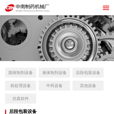
首页
关于中南
制药设备
中南简介
1+X建设
资质荣誉
固体制剂设备
解决方案
免责申明
液体制剂设备
工厂简介
固体制剂设备
液体制剂设备
后段包装设备
客户案例
后段包装设备
1+X证书
新闻中心
前处理设备
1+X设备方案
前处理设备
中药设备
其他设备
联系我们
中药设备
生产线展望
公司动态
仿真软件
其他设备
1+X专题网站
行业资讯
后段包装设备