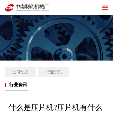
首页
关于中南
制药设备
中南简介
1+X建设
资质荣誉
固体制剂设备
解决方案
免责申明
液体制剂设备
工厂简介
公司动态
行业资讯
客户案例
后段包装设备
1+X证书
新闻中心
前处理设备
1+X设备方案
行业资讯
联系我们
中药设备
生产线展望
公司动态
其他设备
1+X专题网站
行业资讯
什么是压片机?压片机有什么