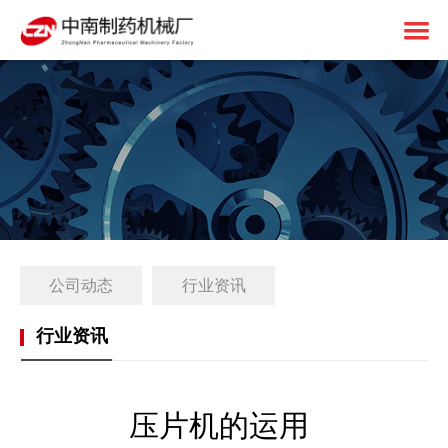
首页
关于中南
制药设备
中南简介
1+X建设
资质荣誉
固体制剂设备
解决方案
免责申明
液体制剂设备
工厂简介
公司动态
行业资讯
客户案例
后段包装设备
1+X证书
新闻中心
前处理设备
1+X设备方案
行业资讯
联系我们
中药设备
生产线展望
公司动态
其他设备
1+X专题网站
行业资讯
压片机的运用