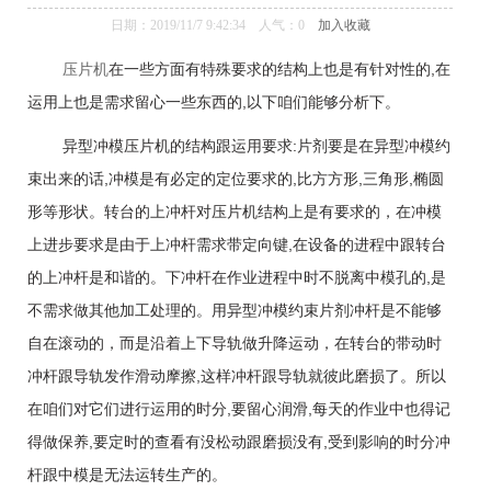
仿真软件
日期：2019/11/7 9:42:34 人气：
0
加入收藏
压片机
在一些方面有特殊要求的结构上也是有针对性的,在
运用上也是需求留心一些东西的,以下咱们能够分析下。
异型冲模压片机的结构跟运用要求:片剂要是在异型冲模约
束出来的话,冲模是有必定的定位要求的,比方方形,三角形,椭圆
形等形状。转台的上冲杆对压片机结构上是有要求的，在冲模
上进步要求是由于上冲杆需求带定向键,在设备的进程中跟转台
的上冲杆是和谐的。下冲杆在作业进程中时不脱离中模孔的,是
不需求做其他加工处理的。用异型冲模约束片剂冲杆是不能够
自在滚动的，而是沿着上下导轨做升降运动，在转台的带动时
冲杆跟导轨发作滑动摩擦,这样冲杆跟导轨就彼此磨损了。所以
在咱们对它们进行运用的时分,要留心润滑,每天的作业中也得记
得做保养,要定时的查看有没松动跟磨损没有,受到影响的时分冲
杆跟中模是无法运转生产的。