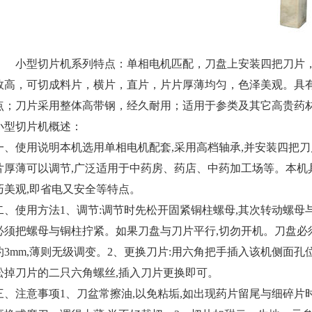
小型切片机系列特点：单相电机匹配，刀盘上安装四把刀片
效高，可切成料片，横片，直片，片片厚薄均匀，色泽美观。具
点；刀片采用整体高带钢，经久耐用；适用于参类及其它高贵药
小型切片机
概述：
一、使用说明本机选用单相电机配套,采用高档轴承,并安装四把刀
片厚薄可以调节,广泛适用于中药房、药店、中药加工场等。本机
巧美观,即省电又安全等特点。
二、使用方法1、调节:调节时先松开固紧铜柱螺母,其次转动螺母
必须把螺母与铜柱拧紧。如果刀盘与刀片平行,切勿开机。刀盘必
约3mm,薄则无级调变。2、更换刀片:用六角把手插入该机侧面孔
松掉刀片的二只六角螺丝,插入刀片更换即可。
三、注意事项1、刀盆常擦油,以免粘垢,如出现药片留尾与细碎片