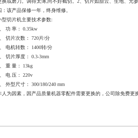
更换或磨刀。调得太薄,尚不好截切。2、切片如甜云、生地、元
四：该产品保修一年，终身维修。
小型切片机主要技术参数:
、 功 率： 0.35kw
2、 切片次数： 720片/分
3、 电机转数： 1400转/分
4、 切片厚度： 0.3-3mm
、 重 量： 13kg
、 电 压： 220v
、 外型尺寸： 300/180/240 mm
非人为因素，因产品质量机器零配件需要更换的，公司除免费更