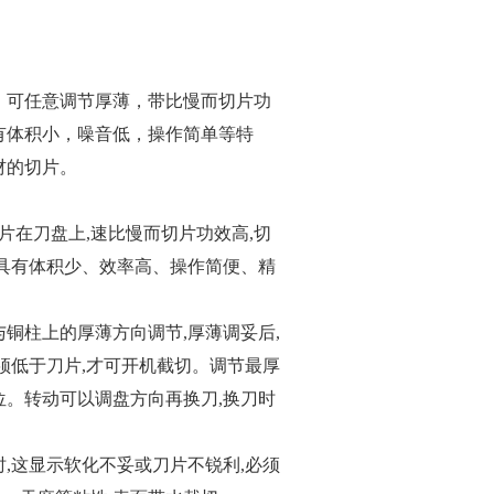
，可任意调节厚薄，带比慢而切片功
有体积小，噪音低，操作简单等特
材的切片。
片在刀盘上,速比慢而切片功效高,切
具有体积少、效率高、操作简便、精
与铜柱上的厚薄方向调节,厚薄调妥后,
须低于刀片,才可开机截切。调节最厚
位。转动可以调盘方向再换刀,换刀时
时,这显示软化不妥或刀片不锐利,必须