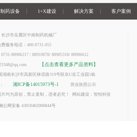
制药设备
1+X建设
解决方案
客户案例
：长沙市岳麓区中南制药机械厂
服务电话：400-0731-055
-88906217 / 88910078/ 88905318/ 88906612
【点击查看更多产品资料】
3348@qq.com
国湖南长沙市高新区林语路319号联东U谷工业园1栋
湘ICP备14015973号-1
号：
营业执照公示
图片均为原创，禁止复制，违者必究！ 网站建设：智恒科技
湘公网安备 43010402000844号