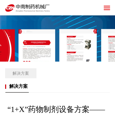
首页
关于中南
制药设备
中南简介
1+X建设
资质荣誉
固体制剂设备
解决方案
免责申明
液体制剂设备
工厂简介
解决方案
客户案例
后段包装设备
1+X证书
新闻中心
前处理设备
1+X设备方案
解决方案
联系我们
中药设备
生产线展望
公司动态
其他设备
1+X专题网站
行业资讯
“1+X”药物制剂设备方案——